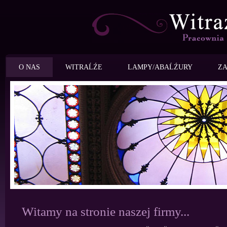
O NAS
WITRAĹŹE
LAMPY/ABAĹŹURY
ZA
Witamy na stronie naszej firmy...